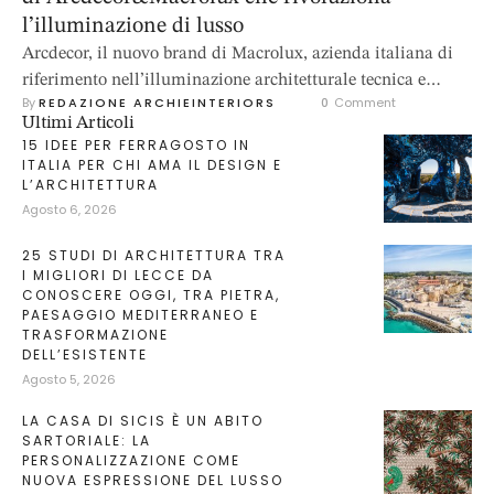
l’illuminazione di lusso
Arcdecor, il nuovo brand di Macrolux, azienda italiana di
riferimento nell’illuminazione architetturale tecnica e
By 
REDAZIONE ARCHIEINTERIORS
0
 Comment
decorativa di lusso, annuncia il lancio di LUMISONA, un
Ultimi Articoli
innovativo sistema operativo di proprietà che integra luce,
15 IDEE PER FERRAGOSTO IN
suono e fragranze nei prodotti firmati Arcdecor&Macrolux.
ITALIA PER CHI AMA IL DESIGN E
L’ARCHITETTURA
L’azienda si propone così sul mercato come una Living
Agosto 6, 2026
Concept Company di arredamento immersivo, fondata su
una …
25 STUDI DI ARCHITETTURA TRA
I MIGLIORI DI LECCE DA
CONOSCERE OGGI, TRA PIETRA,
PAESAGGIO MEDITERRANEO E
TRASFORMAZIONE
DELL’ESISTENTE
Agosto 5, 2026
LA CASA DI SICIS È UN ABITO
SARTORIALE: LA
PERSONALIZZAZIONE COME
NUOVA ESPRESSIONE DEL LUSSO