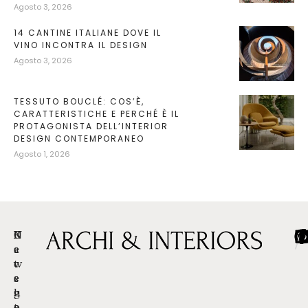
Agosto 3, 2026
14 CANTINE ITALIANE DOVE IL
VINO INCONTRA IL DESIGN
Agosto 3, 2026
TESSUTO BOUCLÉ: COS’È,
CARATTERISTICHE E PERCHÉ È IL
PROTAGONISTA DELL’INTERIOR
DESIGN CONTEMPORANEO
Agosto 1, 2026
C
R
N
/
/
/
a
e
e
t
c
w
e
e
s
g
n
l
o
t
e