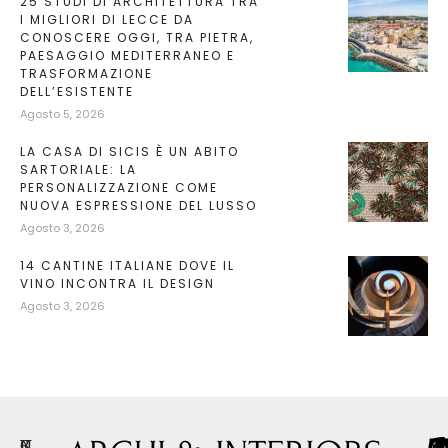
25 STUDI DI ARCHITETTURA TRA
I MIGLIORI DI LECCE DA
CONOSCERE OGGI, TRA PIETRA,
PAESAGGIO MEDITERRANEO E
TRASFORMAZIONE
DELL’ESISTENTE
Agosto 5, 2026
LA CASA DI SICIS È UN ABITO
SARTORIALE: LA
PERSONALIZZAZIONE COME
NUOVA ESPRESSIONE DEL LUSSO
Agosto 3, 2026
14 CANTINE ITALIANE DOVE IL
VINO INCONTRA IL DESIGN
Agosto 3, 2026
C
R
N