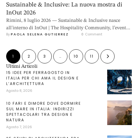
Sustainable & Inclusive: La nuova mostra di
InOut 2026
Rimini, 8 luglio 2026 — Sustainable & Inclusive nasce
all'interno di InOut | The Hospitality Community, l’evento
By 
PAOLA SELENA GUTIERREZ
0
 Comment
leader in Italia per l’industria dell’ospitalità, come un
progetto espositivo dedicato a uno dei temi più rilevanti per
il futuro dell'ospitalità: la costruzione di esperienze di
1
2
3
…
10
11
benessere accessibili, sostenibili e inclusive. La mostra
interpreta, infatti, la crescente attenzione …
Ultimi Articoli
15 IDEE PER FERRAGOSTO IN
ITALIA PER CHI AMA IL DESIGN E
L’ARCHITETTURA
Agosto 8, 2026
10 FARI E DIMORE DOVE DORMIRE
SUL MARE IN ITALIA: INDIRIZZI
SPETTACOLARI TRA DESIGN E
NATURA
Agosto 7, 2026