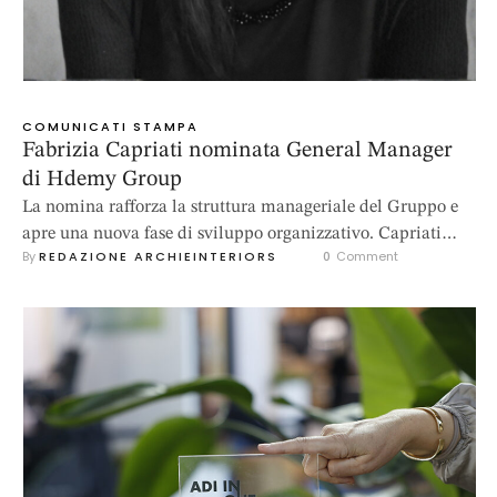
COMUNICATI STAMPA
Fabrizia Capriati nominata General Manager
di Hdemy Group
La nomina rafforza la struttura manageriale del Gruppo e
apre una nuova fase di sviluppo organizzativo. Capriati
By 
REDAZIONE ARCHIEINTERIORS
0
 Comment
manterrà anche la responsabilità della Direzione Marketing
e Comunicazione. Verona, 15 luglio 2026 – Hdemy Group
annuncia la nomina di Fabrizia Capriati a General
Manager, con decorrenza dal 1° luglio 2026. Nel nuovo
ruolo di direttrice generale, Capriati assume la
responsabilità …