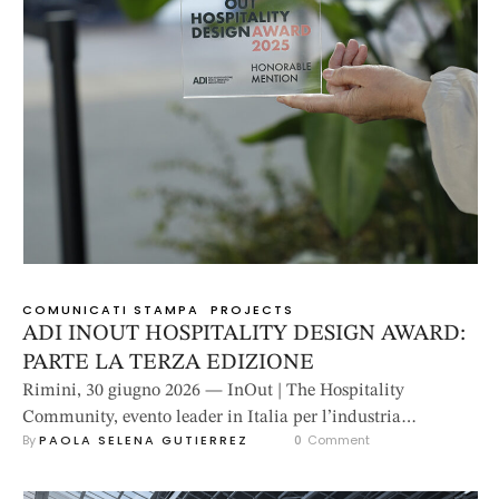
COMUNICATI STAMPA
PROJECTS
ADI INOUT HOSPITALITY DESIGN AWARD:
PARTE LA TERZA EDIZIONE
Rimini, 30 giugno 2026 — InOut | The Hospitality
Community, evento leader in Italia per l’industria
By 
PAOLA SELENA GUTIERREZ
0
 Comment
dell’ospitalità, torna dal 14 al 16 ottobre 2026 al Quartiere
Fieristico di Rimini, in contemporanea con TTG Travel
Experience. L’appuntamento B2B di riferimento per la