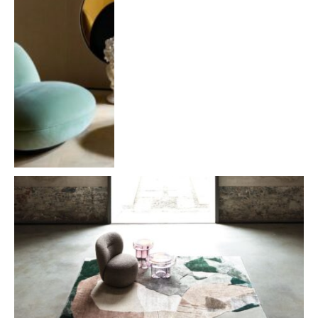
OR 
designer a Roma:
29, 
DESIGN
25 studi e firme
2026
della progettazione
PROJEC
TS
d’interni