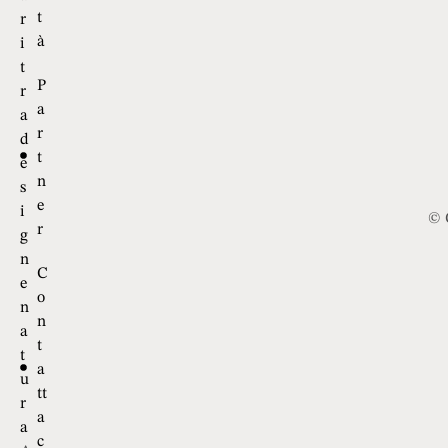
b
t
b
a
l
c
i
o
c
l
i
a
t
r
à
i
t
P
r
a
a
r
d
t
e
n
s
e
i
© 
r
g
n
C
e
o