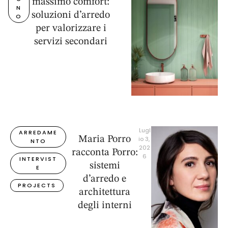
Luglio 
B
Bagno piccolo,
6, 
A
2026
G
massimo comfort:
N
soluzioni d’arredo
O
per valorizzare i
servizi secondari
Lugl
ARREDAME
Maria Porro
io 3, 
NTO
202
racconta Porro: