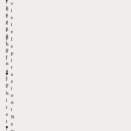
r
h
n
r
i
I
i
a
n
m
m
t
a
a
e
n
i
r
e
l
v
r
d
i
e
e
s
a
s
t
g
i
e
g
g
I
i
n
s
o
e
p
r
l
i
n
’
r
a
a
a
t
r
z
o
c
i