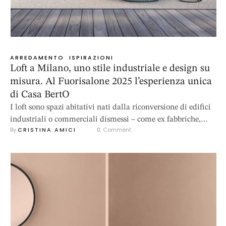
ARREDAMENTO
ISPIRAZIONI
Loft a Milano, uno stile industriale e design su
misura. Al Fuorisalone 2025 l’esperienza unica
di Casa BertO
I loft sono spazi abitativi nati dalla riconversione di edifici
industriali o commerciali dismessi – come ex fabbriche,
By 
CRISTINA AMICI
0
 Comment
officine, magazzini o laboratori – trasformati in ambienti
residenziali ampi, luminosi e dal fascino urban - industrial.
Il termine “loft” deriva dal norvegese antico lopt, che
significa “aria”: aria, luce e apertura sono proprio le
prerogative di questa …