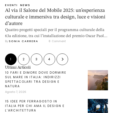
EVENTI
NEWS
Al via il Salone del Mobile 2025: un’esperienza
culturale e immersiva tra design, luce e visioni
d’autore
Quattro progetti speciali per il programma culturale della
63a edizione, tra cui l’installazione del premio Oscar Paolo
By 
SONIA CARRERA
0
 Comment
Sorrentino. Da oggi e fino al 13 aprile, avrà luogo a Fiera
Milano Rho il 63° Salone del Mobile 2025. Quattro i
Progetti Speciali del Programma Culturale 2025: due in
1
2
3
4
città, due nei Padiglioni del Salone. Il primo, …
Ultimi Articoli
10 FARI E DIMORE DOVE DORMIRE
SUL MARE IN ITALIA: INDIRIZZI
SPETTACOLARI TRA DESIGN E
NATURA
Agosto 7, 2026
15 IDEE PER FERRAGOSTO IN
ITALIA PER CHI AMA IL DESIGN E
L’ARCHITETTURA