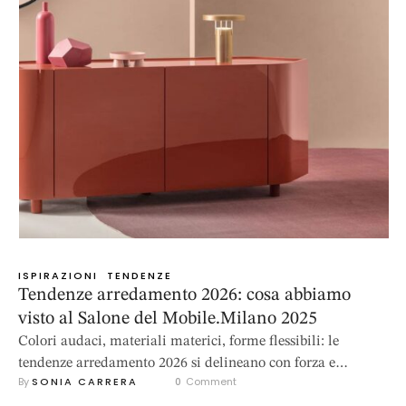
ISPIRAZIONI
TENDENZE
Tendenze arredamento 2026: cosa abbiamo
visto al Salone del Mobile.Milano 2025
Colori audaci, materiali materici, forme flessibili: le
tendenze arredamento 2026 si delineano con forza e
By 
SONIA CARRERA
0
 Comment
carattere tra gli stand della fiera internazionale del design.