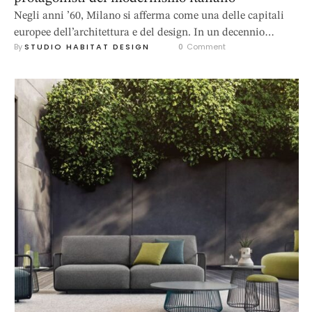
Negli anni ’60, Milano si afferma come una delle capitali
europee dell’architettura e del design. In un decennio
By 
STUDIO HABITAT DESIGN
0
 Comment
segnato dal boom economico, dalla ricostruzione postbellica
e dall’esplosione dell’industria culturale, la città lombarda
diventa laboratorio di sperimentazione urbana e
architettonica. È in questo contesto che emergono alcuni dei
più importanti architetti italiani, protagonisti della
cosiddetta Milano …