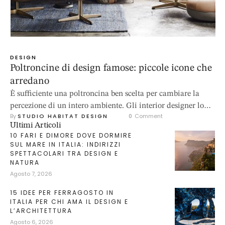
DESIGN
Poltroncine di design famose: piccole icone che
arredano
È sufficiente una poltroncina ben scelta per cambiare la
percezione di un intero ambiente. Gli interior designer lo
By 
STUDIO HABITAT DESIGN
0
 Comment
sanno bene: queste piccole sedute sono strumenti di
Ultimi Articoli
composizione, capaci di dare ritmo a un living, alleggerire
10 FARI E DIMORE DOVE DORMIRE
una zona pranzo o creare un angolo di conversazione che
SUL MARE IN ITALIA: INDIRIZZI
SPETTACOLARI TRA DESIGN E
prima non esisteva. Le poltroncine famose sono quelle che
NATURA
hanno …
Agosto 7, 2026
15 IDEE PER FERRAGOSTO IN
ITALIA PER CHI AMA IL DESIGN E
L’ARCHITETTURA
Agosto 6, 2026