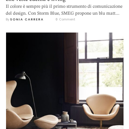
Il colore è sempre più il primo strumento di comunicazione
del design. Con Storm Blue, SMEG propone un blu matt
By 
SONIA CARRERA
0
 Comment
intenso che richiama cielo e mare, due elementi universali
legati a libertà, energia e profondità emotiva.In cucina
come in living, questa tonalità diventa un statement visivo,
capace di trasmettere calma e forza allo stesso tempo. …