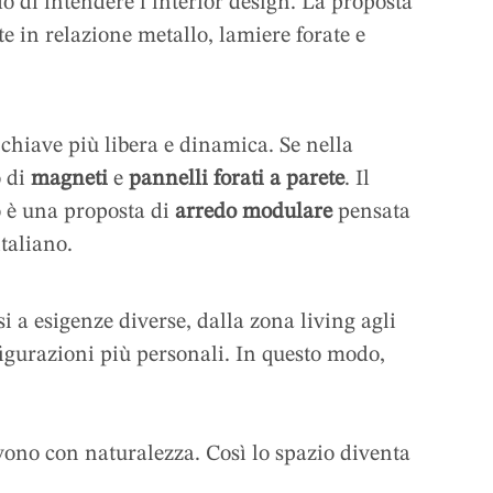
do di intendere l’interior design. La proposta
te in relazione metallo, lamiere forate e
 chiave più libera e dinamica. Se nella
o di
magneti
e
pannelli forati a parete
. Il
to è una proposta di
arredo modulare
pensata
italiano.
i a esigenze diverse, dalla zona living agli
figurazioni più personali. In questo modo,
ivono con naturalezza. Così lo spazio diventa