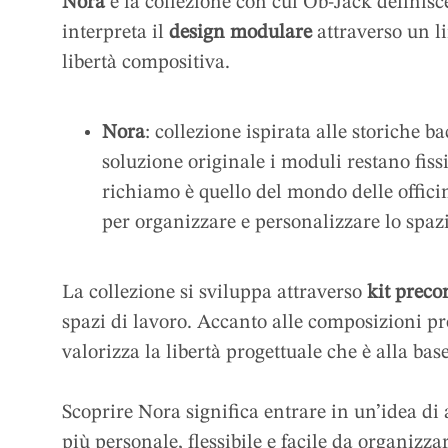
Nora
è la collezione con cui Ob-Jack definisce
interpreta il
design modulare
attraverso un 
libertà compositiva.
Nora
: collezione ispirata alle storiche 
soluzione originale i moduli restano fiss
richiamo è quello del mondo delle officin
per organizzare e personalizzare lo spazio
La collezione si sviluppa attraverso
kit preco
spazi di lavoro. Accanto alle composizioni pr
valorizza la libertà progettuale che è alla bas
Scoprire Nora significa entrare in un’idea di
più personale, flessibile e facile da organizzar