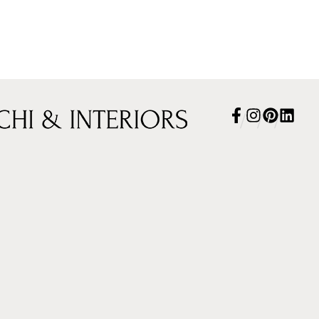
/
/
/