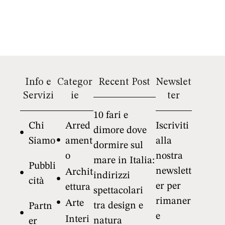
Info e
Categor
Recent Post
Newslet
Servizi
ie
ter
10 fari e
Chi
Arred
Iscriviti
dimore dove
Siamo
ament
alla
dormire sul
o
nostra
mare in Italia:
Pubbli
newslett
Archit
indirizzi
cità
er per
ettura
spettacolari
rimaner
Arte
tra design e
Partn
e
Interi
natura
er