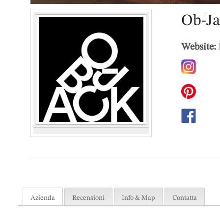
Ob-Ja
Website:
Azienda
Recensioni
Info & Map
Contatta