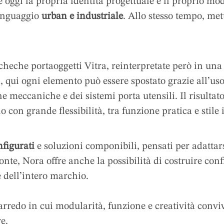
 oggi la propria identità progettuale e il proprio mo
linguaggio
urban e industriale
. Allo stesso tempo, met
bacheche portaoggetti Vitra, reinterpretate però in una
i, qui ogni elemento può essere spostato grazie all’us
e meccaniche e dei sistemi porta utensili. Il risulta
 con grande flessibilità, tra funzione pratica e stile 
nfigurati
e soluzioni componibili, pensati per adattars
onte, Nora offre anche la possibilità di costruire con
e dell’intero marchio.
 arredo in cui modularità, funzione e creatività conv
e.