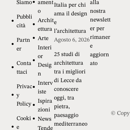
Siamo
ament
alla
Italia per chi
o
nostra
ama il design
Pubbli
newslett
Archit
e
cità
er per
ettura
l’architettura
rimaner
Arte
Agosto 6, 2026
Partn
e
Interi
er
25 studi di
aggiorn
or
architettura
Conta
ato
Desig
tra i migliori
ttaci
n
di Lecce da
Interv
Privac
conoscere
iste
y
oggi, tra
Ispira
Policy
pietra,
zioni
© Copy
paesaggio
Cooki
News
mediterraneo
e
Tende