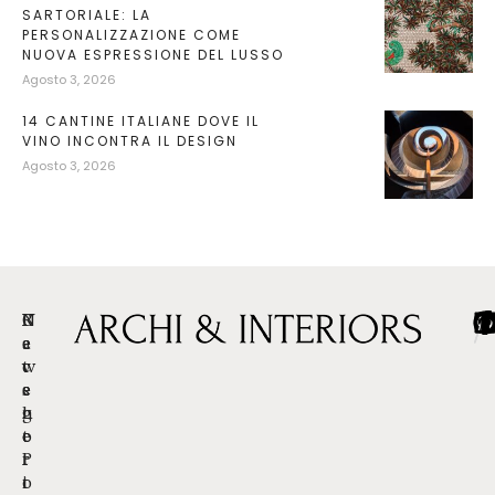
SARTORIALE: LA
PERSONALIZZAZIONE COME
NUOVA ESPRESSIONE DEL LUSSO
Agosto 3, 2026
14 CANTINE ITALIANE DOVE IL
VINO INCONTRA IL DESIGN
Agosto 3, 2026
C
R
N
/
/
/
a
e
e
t
c
w
e
e
s
g
n
l
o
t
e
r
P
t
i
o
t