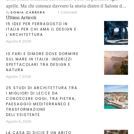
aprile. Ma chi conosce davvero la storia dietro il Salone del
By 
SONIA CARRERA
1
 Comment
Mobile? Chi sa da dove arriva questo evento che, anno dopo
Ultimi Articoli
anno, trasforma Milano nella capitale mondiale del design?
15 IDEE PER FERRAGOSTO IN
Tutto comincia nel 1961, in un’Italia che vuole rialzarsi,
ITALIA PER CHI AMA IL DESIGN E
L’ARCHITETTURA
creare, esportare bellezza. A credere nel …
Agosto 8, 2026
10 FARI E DIMORE DOVE DORMIRE
SUL MARE IN ITALIA: INDIRIZZI
SPETTACOLARI TRA DESIGN E
NATURA
Agosto 7, 2026
25 STUDI DI ARCHITETTURA TRA
I MIGLIORI DI LECCE DA
CONOSCERE OGGI, TRA PIETRA,
PAESAGGIO MEDITERRANEO E
TRASFORMAZIONE
DELL’ESISTENTE
Agosto 5, 2026
LA CASA DI SICIS È UN ABITO