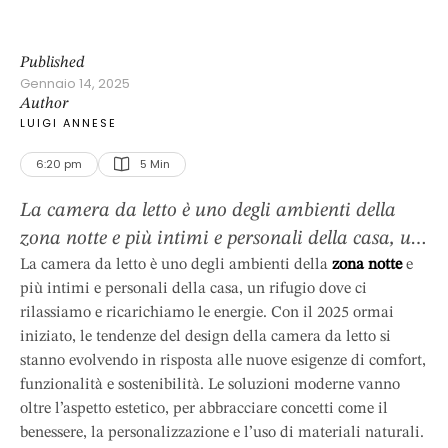
Published
Gennaio 14, 2025
Author
LUIGI ANNESE
6:20 pm
5
 Min
La camera da letto è uno degli ambienti della
zona notte e più intimi e personali della casa, un
rifugio dove ci rilassiamo e ricarichiamo le
La camera da letto è uno degli ambienti della
zona notte
e
più intimi e personali della casa, un rifugio dove ci
energie. Con il 2025 ormai iniziato, le tendenze
rilassiamo e ricarichiamo le energie. Con il 2025 ormai
del design della camera da letto si stanno
iniziato, le tendenze del design della camera da letto si
evolvendo in risposta alle nuove esigenze di
stanno evolvendo in risposta alle nuove esigenze di comfort,
comfort, funzionalità e sostenibilità. Le soluzioni
funzionalità e sostenibilità. Le soluzioni moderne vanno
…
oltre l’aspetto estetico, per abbracciare concetti come il
benessere, la personalizzazione e l’uso di materiali naturali.