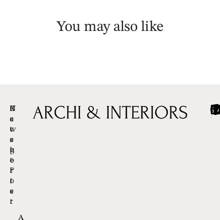
You may also like
C
R
N
/
/
/
a
e
e
t
c
w
e
e
s
g
n
l
o
t
e
r
P
t
i
o
t
e
s
e
t
r
A