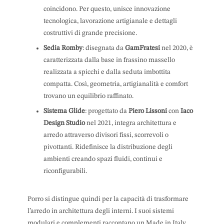
coincidono. Per questo, unisce innovazione
tecnologica, lavorazione artigianale e dettagli
costruttivi di grande precisione.
Sedia Romby
: disegnata da
GamFratesi
nel 2020, è
caratterizzata dalla base in frassino massello
realizzata a spicchi e dalla seduta imbottita
compatta. Così, geometria, artigianalità e comfort
trovano un equilibrio raffinato.
Sistema Glide
: progettato da
Piero Lissoni
con
Iaco
Design Studio
nel 2021, integra architettura e
arredo attraverso divisori fissi, scorrevoli o
pivottanti. Ridefinisce la distribuzione degli
ambienti creando spazi fluidi, continui e
riconfigurabili.
Porro si distingue quindi per la capacità di trasformare
l’arredo in architettura degli interni. I suoi sistemi
modulari e complementi raccontano un Made in Italy