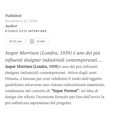
Published
Novembre 22, 2025
Author
STUDIO ECO INTERIORS
10:02 am
10
 Min
Jasper Morrison (Londra, 1959) è uno dei più
influenti designer industriali contemporanei.
Attivo dagli anni Ottanta, è famoso per aver
Jasper Morrison (Londra, 1959)
è uno dei più influenti
designer industriali contemporanei. Attivo dagli anni
ridefinito il ruolo dell’oggetto quotidiano
Ottanta, è famoso per aver ridefinito il ruolo dell’oggetto
attraverso una visione radicalmente essenziale,
quotidiano attraverso una visione radicalmente essenziale,
condensata nel concetto di “Super Normal”:
condensata nel concetto di
“Super Normal”
: un’idea di
un’idea di design che rifiuta l’eccezione formale
design che rifiuta l’eccezione formale per fare dell’ovvio la
per fare dell’ovvio la più sofisticata espressione
più sofisticata espressione del progetto.
del progetto. La sua produzione, …