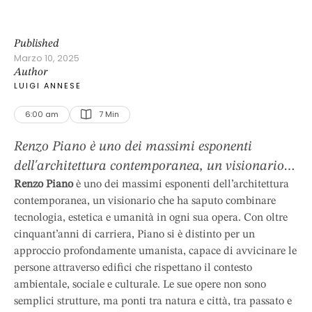
Published
Marzo 10, 2025
Author
LUIGI ANNESE
6:00 am
7
 Min
Renzo Piano è uno dei massimi esponenti
dell'architettura contemporanea, un visionario
che ha saputo combinare tecnologia, estetica e
Renzo Piano
è uno dei massimi esponenti dell’architettura
contemporanea, un visionario che ha saputo combinare
umanità in ogni sua opera. Con oltre
tecnologia, estetica e umanità in ogni sua opera. Con oltre
cinquant’anni di carriera, Piano si è distinto per
cinquant’anni di carriera, Piano si è distinto per un
un approccio profondamente umanista, capace
approccio profondamente umanista, capace di avvicinare le
di avvicinare le persone attraverso edifici che
persone attraverso edifici che rispettano il contesto
rispettano il contesto ambientale, sociale e
ambientale, sociale e culturale. Le sue opere non sono
culturale. Le sue opere …
semplici strutture, ma ponti tra natura e città, tra passato e