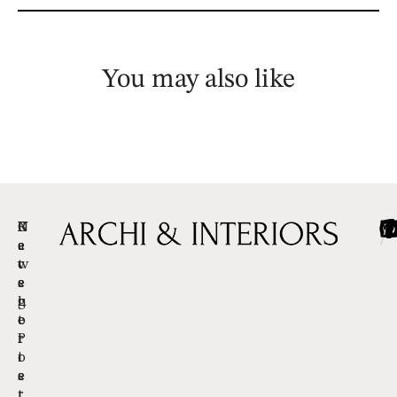
You may also like
C
R
N
/
/
/
a
e
e
t
c
w
e
e
s
g
n
l
o
t
e
r
P
t
i
o
t
e
s
e
t
r