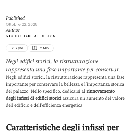
Published
Ottobre 22, 2025
Author
STUDIO HABITAT DESIGN
6:16 pm
2
 Min
Negli edifici storici, la ristrutturazione
rappresenta una fase importante per conservare
la bellezza e l’importanza storica del palazzo.
Negli edifici storici, la ristrutturazione rappresenta una fase
importante per conservare la bellezza e l’importanza storica
Nello specifico, dedicarsi al rinnovamento degli
del palazzo. Nello specifico, dedicarsi al
rinnovamento
infissi di edifici storici assicura un aumento del
degli infissi di edifici storici
assicura un aumento del valore
valore dell’edificio e dell’efficienza energetica.
dell’edificio e dell’efficienza energetica.
Caratteristiche degli infissi per palazzi storici La
scelta degli infissi dipende dallo stile
Caratteristiche degli infissi per
architettonico dell’edificio. Solitamente, il