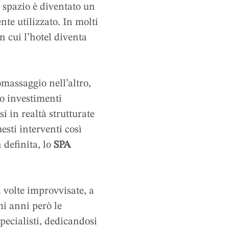
 non si parla più
o spazio è diventato un
te utilizzato. In molti
n cui l’hotel diventa
massaggio nell’altro,
no investimenti
 in realtà strutturate
esti interventi così
 definita, lo
SPA
 volte improvvisate, a
mi anni però le
pecialisti, dedicandosi