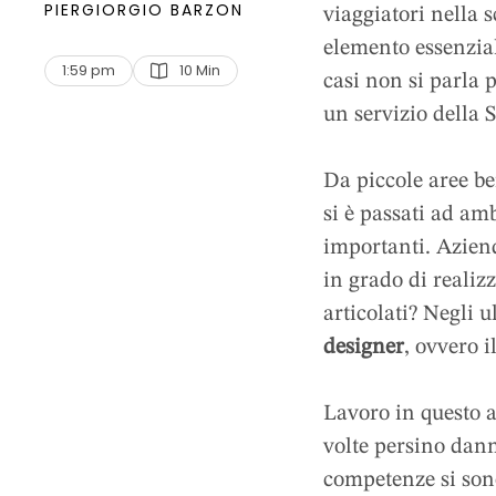
PIERGIORGIO BARZON
quando poi non
viaggiatori nella sc
elemento essenzial
di hotel con 
1:59 pm
10
 Min
casi non si parla 
un servizio della 
Da piccole aree b
si è passati ad am
importanti. Aziend
in grado di realiz
articolati? Negli 
designer
, ovvero i
Lavoro in questo a
volte persino dann
competenze si sono