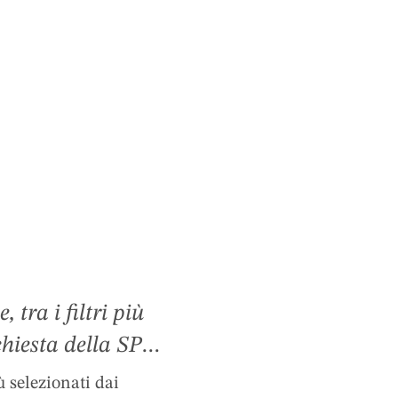
 tra i filtri più
ichiesta della SPA.
el soggiorno, anche
ù selezionati dai