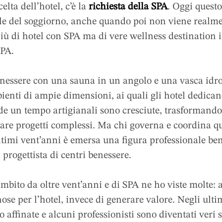
 viene realmente utilizzato. In molti casi
elta dell’hotel, c’è la
richiesta della SPA
. Oggi quest
e del soggiorno, anche quando poi non viene realmen
SPA ma di …
più di hotel con SPA ma di vere wellness destination i
SPA.
enessere con una sauna in un angolo e una vasca idro
bienti di ampie dimensioni, ai quali gli hotel dedica
e un tempo artigianali sono cresciute, trasformandosi
zare progetti complessi. Ma chi governa e coordina qu
ultimi vent’anni è emersa una figura professionale ben
l progettista di centri benessere.
mbito da oltre vent’anni e di SPA ne ho viste molte: a
ose per l’hotel, invece di generare valore. Negli ulti
 affinate e alcuni professionisti sono diventati veri s