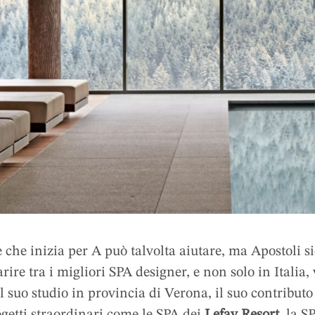
che inizia per A può talvolta aiutare, ma Apostoli 
ire tra i migliori SPA designer, e non solo in Italia,
l suo studio in provincia di Verona, il suo contribut
ogetti straordinari come le SPA dei
Lefay Resort
, la S