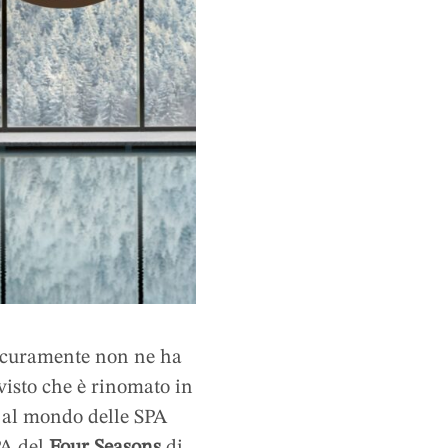
sicuramente non ne ha
 visto che è rinomato in
o al mondo delle SPA
PA del
Four Seasons
di