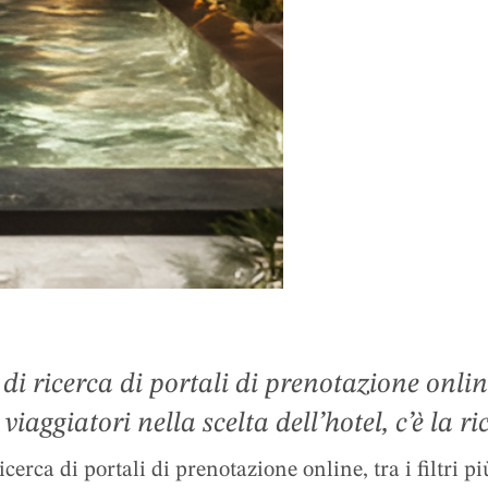
di ricerca di portali di prenotazione online,
 viaggiatori nella scelta dell’hotel, c’è la r
azio è diventato un elemento essenziale d
icerca di portali di prenotazione online, tra i filtri pi