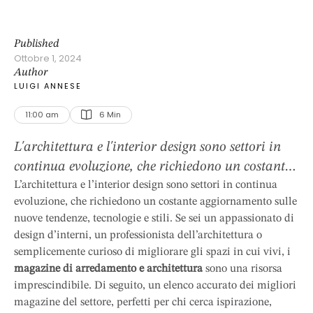
Published
Ottobre 1, 2024
Author
LUIGI ANNESE
11:00 am
6
 Min
L'architettura e l'interior design sono settori in
continua evoluzione, che richiedono un costante
aggiornamento sulle nuove tendenze, tecnologie e
L’architettura e l’interior design sono settori in continua
evoluzione, che richiedono un costante aggiornamento sulle
stili. Se sei un appassionato di design d’interni,
nuove tendenze, tecnologie e stili. Se sei un appassionato di
un professionista dell’architettura o
design d’interni, un professionista dell’architettura o
semplicemente curioso di migliorare gli spazi in
semplicemente curioso di migliorare gli spazi in cui vivi, i
cui vivi, i magazine di arredamento e
magazine di arredamento e architettura
sono una risorsa
architettura sono una risorsa imprescindibile. Di
imprescindibile. Di seguito, un elenco accurato dei migliori
seguito, un elenco accurato …
magazine del settore, perfetti per chi cerca ispirazione,