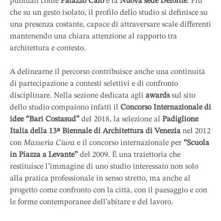
puntuali come
Palazzo Calò
e la
Nuova sede Deloitte
. Più
che su un gesto isolato, il profilo dello studio si definisce su
una presenza costante, capace di attraversare scale differenti
mantenendo una chiara attenzione al rapporto tra
architettura e contesto.
A delinearne il percorso contribuisce anche una continuità
di partecipazione a contesti selettivi e di confronto
disciplinare. Nella sezione dedicata agli
awards
sul sito
dello studio compaiono infatti il
Concorso Internazionale di
idee “Bari Costasud”
del 2018, la selezione al
Padiglione
Italia della 13ª Biennale di Architettura di Venezia
nel 2012
con
Masseria Ciura
e il concorso internazionale per
“Scuola
in Piazza a Levante”
del 2009. È una traiettoria che
restituisce l’immagine di uno studio interessato non solo
alla pratica professionale in senso stretto, ma anche al
progetto come confronto con la città, con il paesaggio e con
le forme contemporanee dell’abitare e del lavoro.