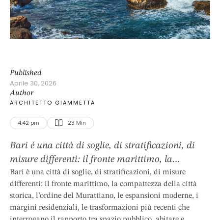
Published
Aprile 30, 2026
Author
ARCHITETTO GIAMMETTA
4:42 pm
23
 Min
Bari è una città di soglie, di stratificazioni, di
misure differenti: il fronte marittimo, la
compattezza della città storica, l’ordine del
Bari è una città di soglie, di stratificazioni, di misure
differenti: il fronte marittimo, la compattezza della città
Murattiano, le espansioni moderne, i margini
storica, l’ordine del Murattiano, le espansioni moderne, i
residenziali, le trasformazioni più recenti che
margini residenziali, le trasformazioni più recenti che
interrogano il rapporto tra spazio pubblico,
interrogano il rapporto tra spazio pubblico, abitare e