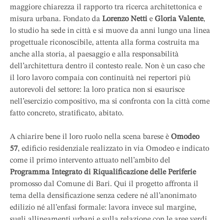
maggiore chiarezza il rapporto tra ricerca architettonica e
misura urbana. Fondato da
Lorenzo Netti
e
Gloria Valente
,
lo studio ha sede in città e si muove da anni lungo una linea
progettuale riconoscibile, attenta alla forma costruita ma
anche alla storia, al paesaggio e alla responsabilità
dell’architettura dentro il contesto reale. Non è un caso che
il loro lavoro compaia con continuità nei repertori più
autorevoli del settore: la loro pratica non si esaurisce
nell’esercizio compositivo, ma si confronta con la città come
fatto concreto, stratificato, abitato.
A chiarire bene il loro ruolo nella scena barese è
Omodeo
57
, edificio residenziale realizzato in via Omodeo e indicato
come il primo intervento attuato nell’ambito del
Programma Integrato di Riqualificazione delle Periferie
promosso dal Comune di Bari. Qui il progetto affronta il
tema della densificazione senza cedere né all’anonimato
edilizio né all’enfasi formale: lavora invece sul margine,
sugli allineamenti urbani e sulla relazione con le aree verdi