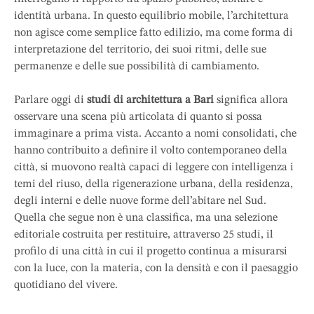
abitare e identità urbana. In questo equilibrio
identità urbana. In questo equilibrio mobile, l’architettura
mobile, l’architettura non agisce come semplice
non agisce come semplice fatto edilizio, ma come forma di
fatto edilizio, ma …
interpretazione del territorio, dei suoi ritmi, delle sue
permanenze e delle sue possibilità di cambiamento.
Parlare oggi di
studi di architettura a Bari
significa allora
osservare una scena più articolata di quanto si possa
immaginare a prima vista. Accanto a nomi consolidati, che
hanno contribuito a definire il volto contemporaneo della
città, si muovono realtà capaci di leggere con intelligenza i
temi del riuso, della rigenerazione urbana, della residenza,
degli interni e delle nuove forme dell’abitare nel Sud.
Quella che segue non è una classifica, ma una selezione
editoriale costruita per restituire, attraverso 25 studi, il
profilo di una città in cui il progetto continua a misurarsi
con la luce, con la materia, con la densità e con il paesaggio
quotidiano del vivere.