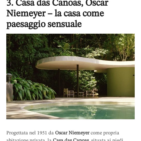
3. Casa das Canoas, Oscar
Niemeyer – la casa come
paesaggio sensuale
Progettata nel 1951 da
Oscar Niemeyer
come propria
abitazione privata, la
Casa das Canoas
, situata ai piedi