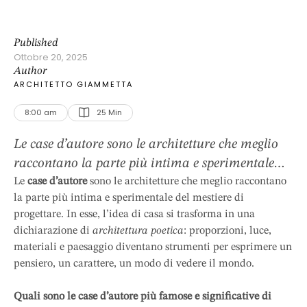
Published
Ottobre 20, 2025
Author
ARCHITETTO GIAMMETTA
8:00 am
25
 Min
Le case d’autore sono le architetture che meglio
raccontano la parte più intima e sperimentale
del mestiere di progettare. In esse, l’idea di casa
Le
case d’autore
sono le architetture che meglio raccontano
la parte più intima e sperimentale del mestiere di
si trasforma in una dichiarazione di
progettare. In esse, l’idea di casa si trasforma in una
architettura poetica: proporzioni, luce, materiali
dichiarazione di
architettura poetica
: proporzioni, luce,
e paesaggio diventano strumenti per esprimere
materiali e paesaggio diventano strumenti per esprimere un
un pensiero, un carattere, un modo di vedere il
pensiero, un carattere, un modo di vedere il mondo.
mondo. Quali sono le case …
Quali sono le case d’autore più famose e significative di